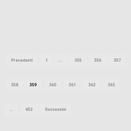
Paginazione
degli
Precedenti
1
…
355
356
357
articoli
358
359
360
361
362
363
…
652
Successivi