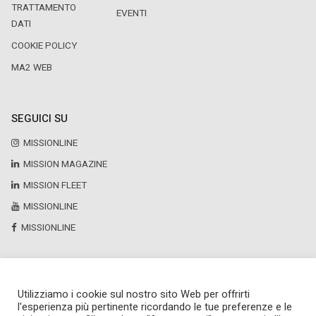
TRATTAMENTO
EVENTI
DATI
COOKIE POLICY
MA2 WEB
SEGUICI SU
MISSIONLINE
MISSION MAGAZINE
MISSION FLEET
MISSIONLINE
MISSIONLINE
Utilizziamo i cookie sul nostro sito Web per offrirti
Copyright © 2025 by Newsteca
l'esperienza più pertinente ricordando le tue preferenze e le
P.Iva 13171520151