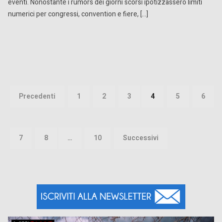
eventi. Nonostante i rumors dei giorni scorsi ipotizzassero limiti
numerici per congressi, convention e fiere, […]
Paginazione
degli
Precedenti
1
2
3
4
5
6
articoli
7
8
…
10
Successivi