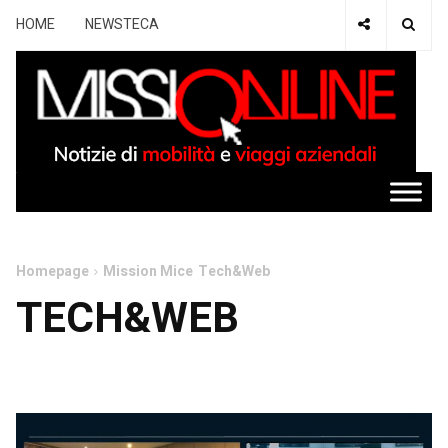
HOME
NEWSTECA
Homepage
Mission Mice
Tech&Web
TECH&WEB