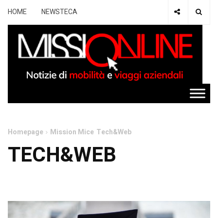
HOME
NEWSTECA
Homepage
Mission Mice
Tech&Web
TECH&WEB