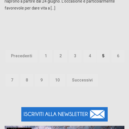
riaprono a partire dal 24 giugno. L’occasione è particolarmente
favorevole per dare vita a […]
Paginazione
degli
Precedenti
1
2
3
4
5
6
articoli
7
8
9
10
Successivi